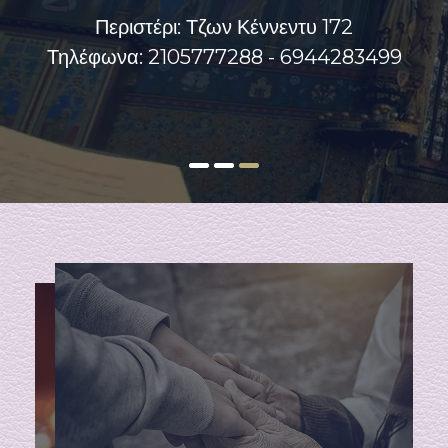
και με απόλυτη διακριτικότητα την πλήρη
Περιστέρι: Τζων Κέννεντυ 172
διεκπεραίωση των διαδικασιών που
Τηλέφωνα: 2105777288 - 6944283499
απαιτούνται για κάθε τελετή .